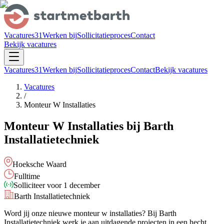
Vacatures
31
Werken bij
Sollicitatieproces
Contact
Bekijk vacatures
Vacatures
31
Werken bij
Sollicitatieproces
Contact
Bekijk vacatures
Vacatures
/
Monteur W Installaties
Monteur W Installaties
bij
Barth
Installatietechniek
Hoeksche Waard
Fulltime
Solliciteer voor
1 december
Barth Installatietechniek
Word jij onze nieuwe
monteur w installaties
? Bij
Barth
Installatietechniek
werk je aan uitdagende projecten in een hecht