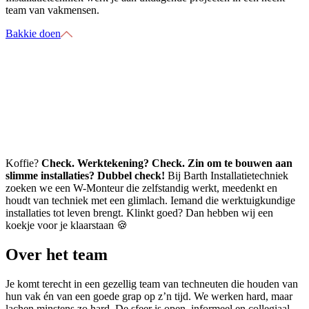
team van vakmensen.
Bakkie doen
Koffie?
Check. Werktekening? Check. Zin om te bouwen aan
slimme installaties? Dubbel check!
Bij Barth Installatietechniek
zoeken we een W-Monteur die zelfstandig werkt, meedenkt en
houdt van techniek met een glimlach. Iemand die werktuigkundige
installaties tot leven brengt. Klinkt goed? Dan hebben wij een
koekje voor je klaarstaan 🍪
Over het team
Je komt terecht in een gezellig team van techneuten die houden van
hun vak én van een goede grap op z’n tijd. We werken hard, maar
lachen minstens zo hard. De sfeer is open, informeel en collegiaal.