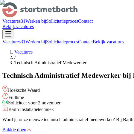
Vacatures
31
Werken bij
Sollicitatieproces
Contact
Bekijk vacatures
Vacatures
31
Werken bij
Sollicitatieproces
Contact
Bekijk vacatures
Vacatures
/
Technisch Administratief Medewerker
Technisch Administratief Medewerker
bij
Hoeksche Waard
Fulltime
Solliciteer voor
2 november
Barth Installatietechniek
Word jij onze nieuwe
technisch administratief medewerker
? Bij
Barth 
Bakkie doen