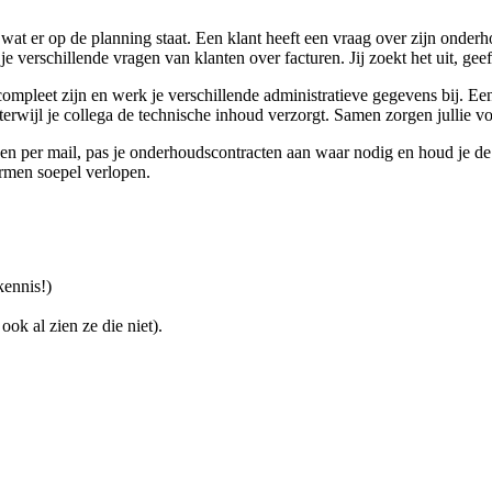
 wat er op de planning staat. Een klant heeft een vraag over zijn onderho
g je verschillende vragen van klanten over facturen. Jij zoekt het uit, ge
mpleet zijn en werk je verschillende administratieve gegevens bij. Een c
terwijl je collega de technische inhoud verzorgt. Samen zorgen jullie vo
n per mail, pas je onderhoudscontracten aan waar nodig en houd je de
hermen soepel verlopen.
kennis!)
ok al zien ze die niet).