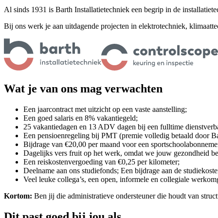
Al sinds 1931 is Barth Installatietechniek een begrip in de installat
Bij ons werk je aan uitdagende projecten in elektrotechniek, klimaa
Wat je van ons mag verwachten
Een jaarcontract met uitzicht op een vaste aanstelling;
Een goed salaris en 8% vakantiegeld;
25 vakantiedagen en 13 ADV dagen bij een fulltime dienstverb
Een pensioenregeling bij PMT (premie volledig betaald door Ba
Bijdrage van €20,00 per maand voor een sportschoolabonnement, z
Dagelijks vers fruit op het werk, omdat we jouw gezondheid be
Een reiskostenvergoeding van €0,25 per kilometer;
Deelname aan ons studiefonds; Een bijdrage aan de studiekoste
Veel leuke collega’s, een open, informele en collegiale werkomg
Kortom:
Ben jij die administratieve ondersteuner die houdt van struc
Dit past goed bij jou als...