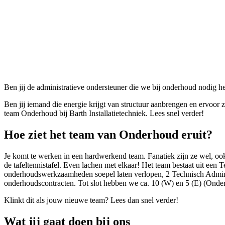
Ben jij de administratieve ondersteuner die we bij onderhoud nodig 
Ben jij iemand die energie krijgt van structuur aanbrengen en ervoor z
team Onderhoud bij Barth Installatietechniek. Lees snel verder!
Hoe ziet het team van Onderhoud eruit?
Je komt te werken in een hardwerkend team. Fanatiek zijn ze wel, ook 
de tafeltennistafel. Even lachen met elkaar! Het team bestaat uit ee
onderhoudswerkzaamheden soepel laten verlopen, 2 Technisch Adminis
onderhoudscontracten. Tot slot hebben we ca. 10 (W) en 5 (E) (Onder
Klinkt dit als jouw nieuwe team? Lees dan snel verder!
Wat jij gaat doen bij ons