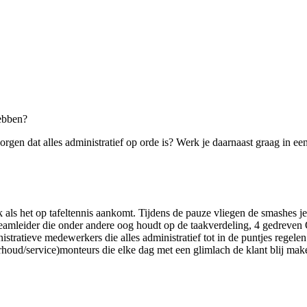
hebben?
orgen dat alles administratief op orde is? Werk je daarnaast graag in een
als het op tafeltennis aankomt. Tijdens de pauze vliegen de smashes je 
n Teamleider die onder andere oog houdt op de taakverdeling, 4 gedreve
tratieve medewerkers die alles administratief tot in de puntjes rege
houd/service)monteurs die elke dag met een glimlach de klant blij mak